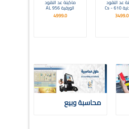
ة عد النقود
ماكينة عد النقود
Cs - 61
الورقية AL 956
4999.0
3499.0
محاسبة وبيع