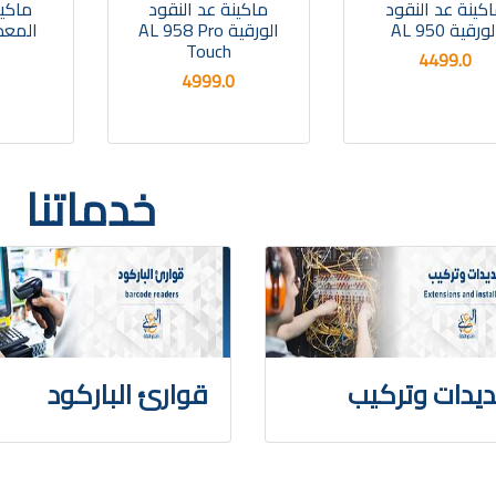
كينة عد النقود
ماكينة عد النقود
ماكين
ورقية AL 950
الورقية AL 958 Pro
المعدنية 0
Touch
4499.0
4999.0
خدماتنا
يدات وتركيب
قوارئ الباركود