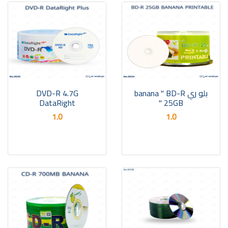
DVD-R 4.7G
بلو ري banana " BD-R
DataRight
25GB "
1.0
1.0