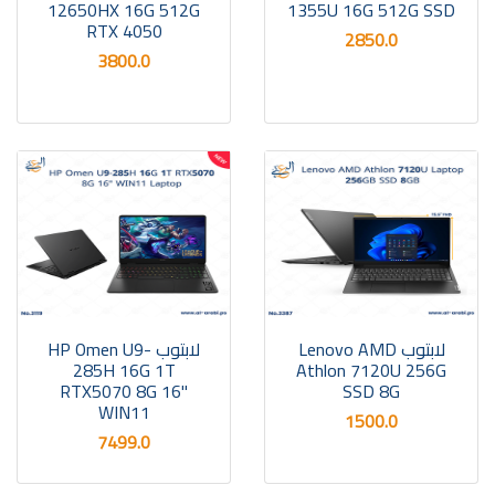
12650HX 16G 512G
1355U 16G 512G SSD
RTX 4050
2850.0
3800.0
لابتوب Lenovo AMD
لابتوب HP Omen U9-
285H 16G 1T
Athlon 7120U 256G
RTX5070 8G 16"
SSD 8G
WIN11
1500.0
7499.0