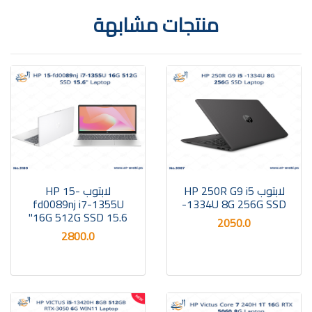
منتجات مشابهة
لابتوب HP 250R G9 i5
لابتوب HP 15-
fd0089nj i7-1355U
-1334U 8G 256G SSD
16G 512G SSD 15.6"
2050.0
2800.0