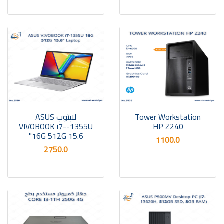
Tower Workstation
لابتوب ASUS
VIVOBOOK i7--1355U
HP Z240
16G 512G 15.6"
1100.0
2750.0