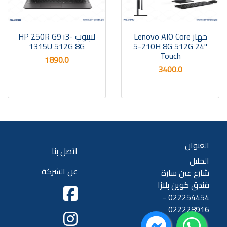
جهاز Lenovo AIO Core
لابتوب HP 250R G9 i3-
1315U 512G 8G
5-210H 8G 512G 24"
Touch
1890.0
3400.0
العنوان
اتصل بنا
الخليل
عن الشركة
شارع عين سارة
فندق كوين بلازا
022254454 -
022228916