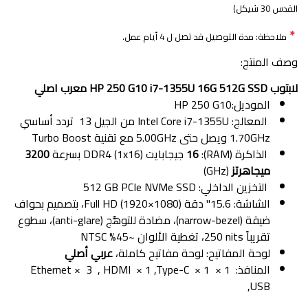
القدس 30 شيكل)
*
ملاحظة: مدة التوصيل قد تصل ل 4 أيام عمل.
وصف المنتج:
لابتوب HP 250 G10 i7-1355U 16G 512G SSD معرب اصلي
الموديل:HP 250 G10
المعالج: Intel Core i7-1355U من الجيل 13 تردد أساسي
1.70GHz ويصل حتى 5.00GHz مع تقنية Turbo Boost
الذاكرة (RAM):
16
جيجابايت DDR4 (1x16) بسرعة
3200
ميجاهرتز
(GHz)
التخزين الداخلي: ‎512 GB PCIe NVMe SSD
الشاشة: ‎15.6" دقة Full HD (1920×1080)، بتصميم بحواف
ضيقة (narrow-bezel)، مضادة للتوهُّج (anti-glare)، سطوع
تقريباً ‎250 nits، تغطية الألوان ~45% NTSC
لوحة المفاتيح: لوحة مفاتيح كاملة،
عربي أصلي
المنافذ: 1 × Ethernet × 3 , HDMI × 1 ,Type-C × 1
,USB