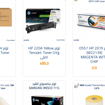
تونر OSS7 HP 207X
تونر HP 220A Yellow
تو
l Toner
TerraJet Toner Crtg
(W2213X)
MAGENTA WI
اصلي
CHIP
485.0
0.0