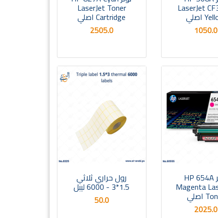
LaserJet Toner
LaserJet C
Ye اصلي
Cartridge اصلي
2505.0
1050.0
تونر HP 654A
رول حراري ثلاثي
Magenta Las
1.5*3 - 6000 ليبل
T اصلي
50.0
2025.0