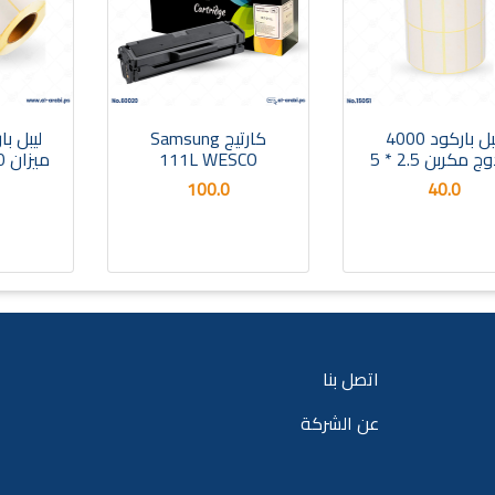
ليبل باركود 4000
كارتيج Samsung
ليبل با
 مكربن 2.5 * 5
111L WESCO
100.0
40.0
اتصل بنا
عن الشركة