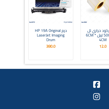
ركود حراري لل
درم HP 19A Original
ميزان 500 ليبل 6CM *
LaserJet Imaging
Drum
4CM
380.0
12.0