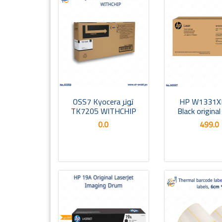
نر HP W1331XH
تونر OSS7 Kyocera
TK7205 WITHCHIP
Black origina
0.0
499.0