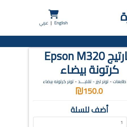
ة
English
|
عربي
كارتيج Epson M320
كرتونة بيضاء
 طابعات
-
تونر ليزر - تقليــــد
-
تونر كرتونه بيضاء
150.0
أضف للسلة