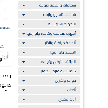
سماعات وأنظمة صوتية
شاشات تلفاز ولوازمه
الأجهزة الكهربائية
أجهزة محاسبة وكاشير ولوازمها
أنظمة مراقبة وانذار
الشبكة ولوازمها
الهاتف الأرضي وتوابعه
كاميرات ولوازم التصوير
وصف ا
ذواكر وتخزين
كارتيج XEROX VersaLink B400/B405 WOK
ألعاب
م
rox VersaLink B400
أثاث مكتبي
 VersaLink B400DN / B400N