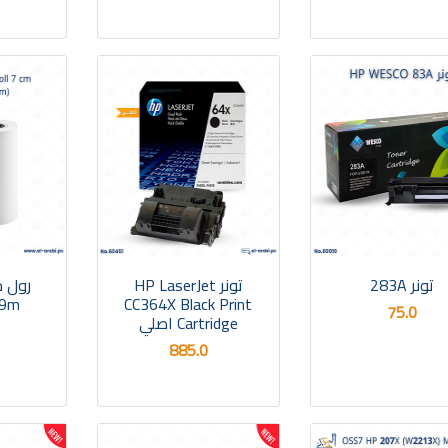
تونر 283A
تونر HP LaserJet
m )
CC364X Black Print
75.0
Cartridge اصلي
885.0