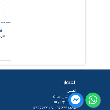
مزدوج
العنوان
الخليل
شارع عين سارة
فندق كوين بلازا
022254454 - 022228916