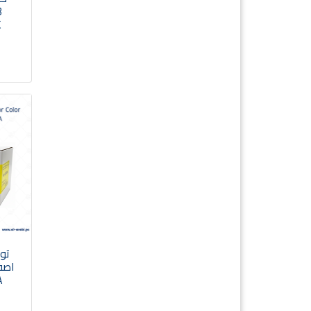
3
K
A