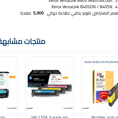
3. Xerox 
4. Xerox
لعمر الافتراضي للتونر
:
يكفي لطباعة حوالي
5,900
صفحة
منتجات مشابهة
حبر تقليد Brother
تونر HP 125A 3-pack