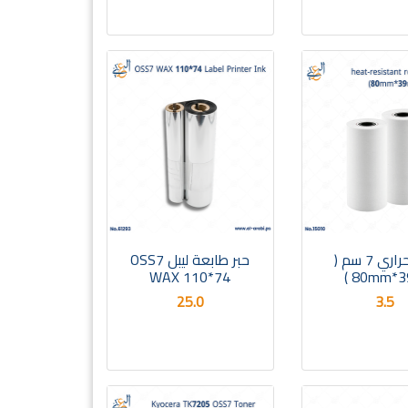
رول حراري 7 سم (
حبر طابعة ليبل OSS7
WAX 110*74
80mm*39
25.0
3.5