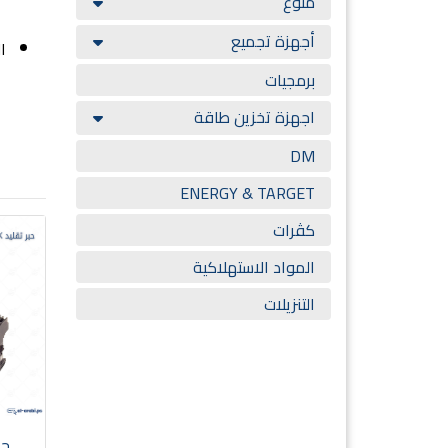
VersaLink B405 Multifunction
منوع
 VersaLink B405DN / B405N
أجهزة تجميع
ا
برمجيات
اجهزة تخزين طاقة
DM
ENERGY & TARGET
كڤرات
المواد الاستهلاكية
التنزيلات