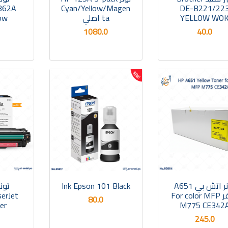
F362A
Cyan/Yellow/Magen
DE-B221/22
YELLOW WO
ta اصلي
llow
1080.0
40.0
تونر اتش بي A651
Ink Epson 101 Black
اصفر For color MFP
erJet
80.0
M775 CE342
oner
245.0